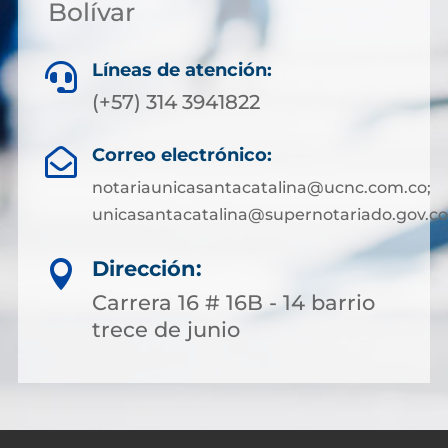
Bolívar
Líneas de atención:

(+57) 314 3941822
Correo electrónico:

notariaunicasantacatalina@ucnc.com.co;
unicasantacatalina@supernotariado.gov.co
Dirección:

Carrera 16 # 16B - 14 barrio
trece de junio