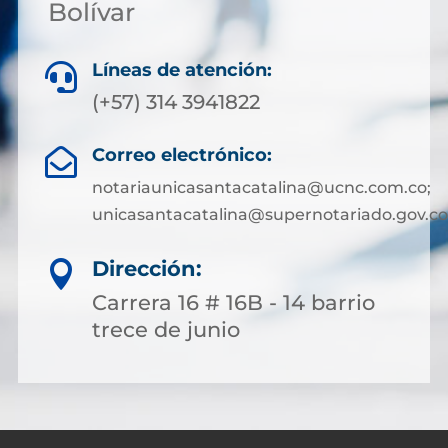
Bolívar
Líneas de atención:

(+57) 314 3941822
Correo electrónico:

notariaunicasantacatalina@ucnc.com.co;
unicasantacatalina@supernotariado.gov.co
Dirección:

Carrera 16 # 16B - 14 barrio
trece de junio