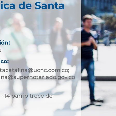
ica de Santa
ión:
2
ico:
tacatalina@ucnc.com.co;
ina@supernotariado.gov.co
- 14 barrio trece de