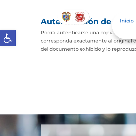
Autenticación de Copi
Inicio
Abrir barra de herramientas
Podrá autenticarse una copia mecánic
corresponda exactamente al original q
del documento exhibido y lo reproduzca