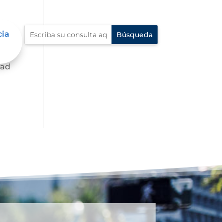
cia
dad