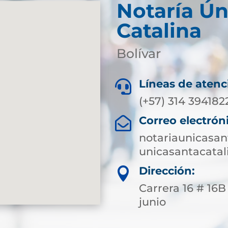
Notaría Ún
Catalina
Bolívar
Líneas de atenc

(+57) 314 394182
Correo electrón

notariaunicasan
unicasantacatal
Dirección:

Carrera 16 # 16B 
junio